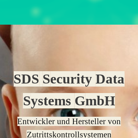
SDS
S
ecurity
D
ata
S
ystems
G
mbH
Entwickler und Hersteller von
Zutrittskontrollsystemen