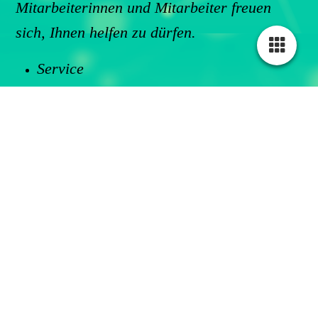
Mitarbeiterinnen und Mitarbeiter freuen
sich, Ihnen helfen zu dürfen.
Service
Beratung
Reparatur
Wartung
Inbetriebnahme
Hardwareentwicklung
Softwareentwicklung